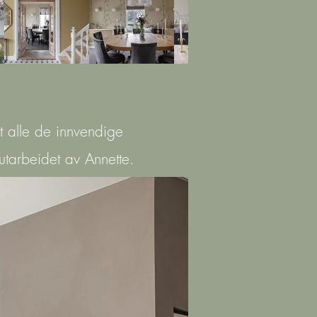
rt alle de innvendige
 utarbeidet av Annette.