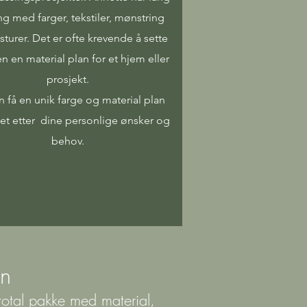
ng med farger, tekstiler, mønstring
sturer. Det er ofte krevende å sette
 en material plan for et hjem eller
prosjekt.
 få en unik farge og material plan
et etter dine personlige ønsker og
behov.
en
 total pakke med material,