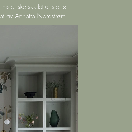
istoriske skjelettet sto før
gnet av Annette Nordstrøm