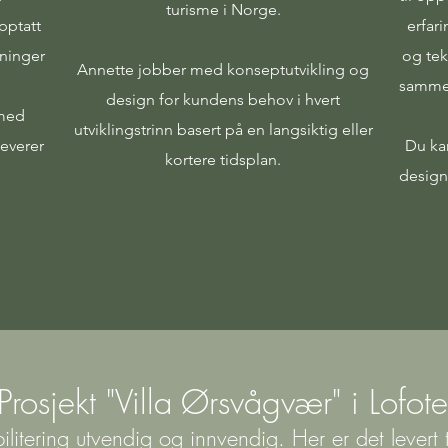
turisme i Norge.
pptatt
erfari
sninger
og tek
Annette jobber med konseptutvikling og
sammen
design for kundens behov i hvert
 med
utviklingstrinn basert på en langsiktig eller
leverer
Du kan
kortere tidsplan.
design
Prosjekt "Villa Ørsvågvær" i Lofot
ilitering utvendig og innvendig. Her er det levert