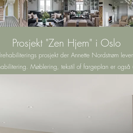
Prosjekt "Zen Hjem" i Oslo
talrehabiliterings prosjekt der Annette Nordstrøm leve
abilitering. Møblering, tekstil of fargeplan er også