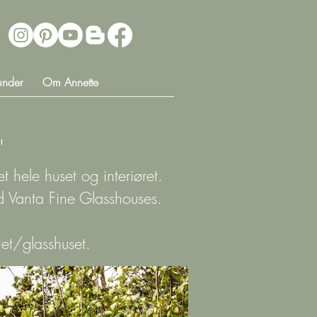
under
Om Annette
"
 hele huset og interiøret.
 Vanta Fine Glasshouses.
riet/glasshuset.