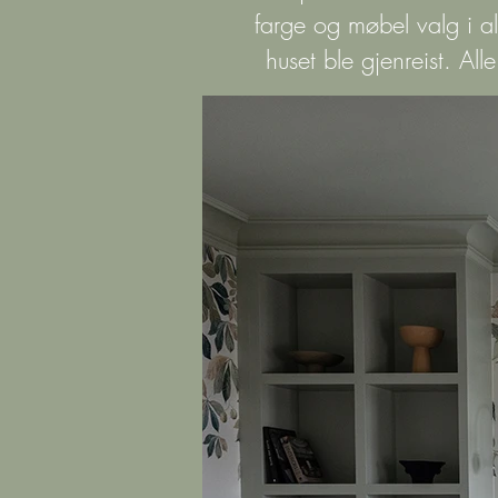
farge og møbel valg i all
huset ble gjenreist. Al