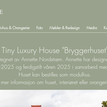
ivhus & Orangerier
Foto
Møbler & Redesign
Media
K
Tiny Luxury House "Bryggerhuset
tegnet av Annette Nordstrøm. Annette har designet
2025 og ferdigstilt våren 2025 i samarbeid med
Huset kan bestilles som modulhus.
r mer informasjon om huset, interiøret eller orange