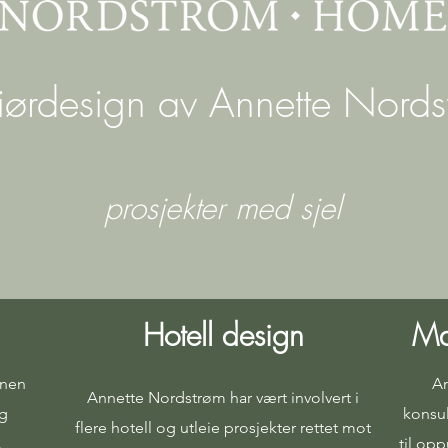
riørdesign av Annette Nord
prosjekter med sjel
Hotell design
Ma
nnen
An
Annette Nordstrøm har vært involvert i
og
konsul
flere hotell og utleie prosjekter rettet mot
.
til op