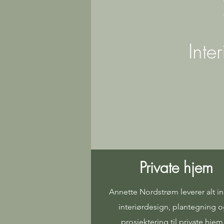
Inte
Private hjem
Annette Nordstrøm leverer alt i
interiørdesign, plantegning 
prosjektering til private hjem