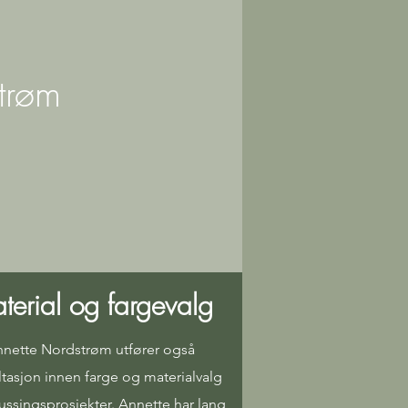
strøm
terial og fargevalg
nette Nordstrøm utfører også
tasjon innen farge og materialvalg
pussings
prosjekter. Annette har lang