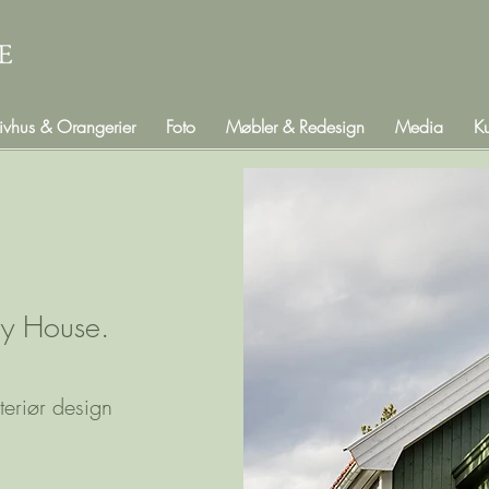
ivhus & Orangerier
Foto
Møbler & Redesign
Media
K
ry
House.
nteriør design