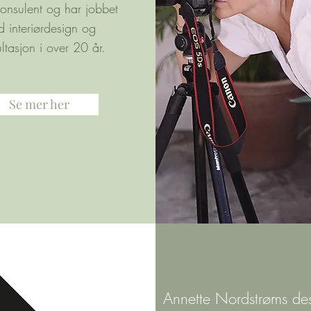
rkonsulent og har jobbet
 interiørdesign og
ltasjon i over 20 år.
Se mer her
Annette Nordstrøms desi