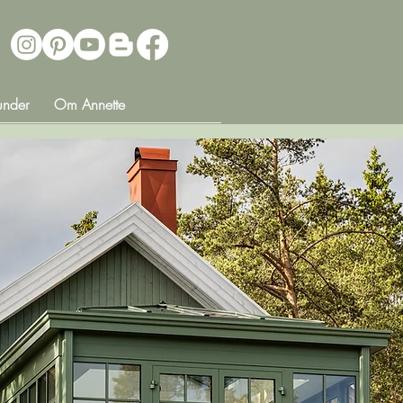
under
Om Annette