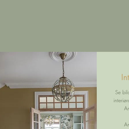
In
Se bil
interiø
An
An