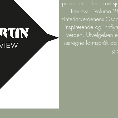
presentert i den prestis
Review – Volume 28
«interiørverdenens Osca
inspirerende og innflyt
verden. Utvelgelsen 
særegne formspråk og ev
gj