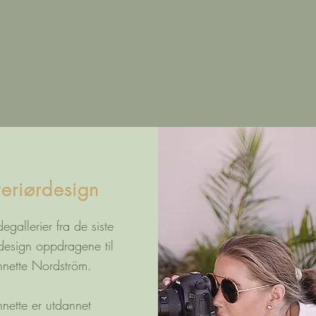
teriørdesign
degallerier fra de siste
rdesign oppdragene til
nette Nordström.
nette er utdannet