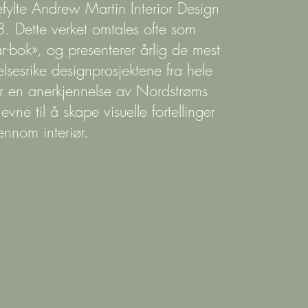
jefylte Andrew Martin Interior Design
. Dette verket omtales ofte som
r-bok», og presenterer årlig de mest
elsesrike designprosjektene fra hele
er en anerkjennelse av Nordstrøms
ne til å skape visuelle fortellinger
ennom interiør.