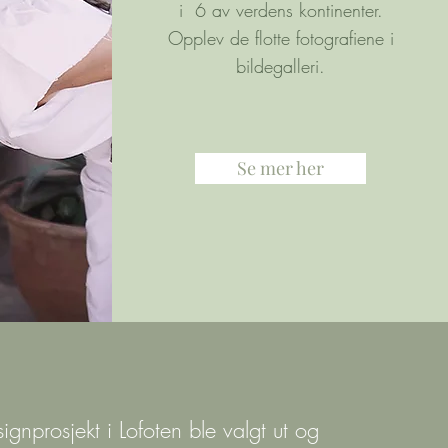
i 6 av verdens kontinenter.
Opplev de flotte fotografiene i
bildegalleri.
Se mer her
gnprosjekt i Lofoten ble valgt ut og