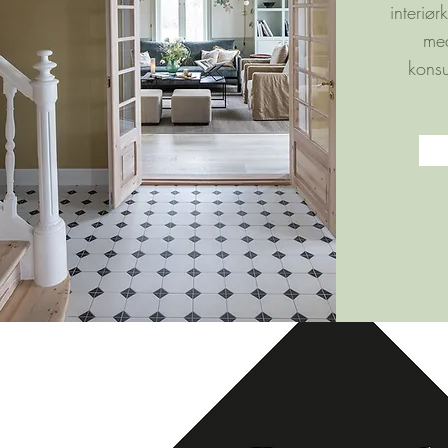
interiø
med
konsu